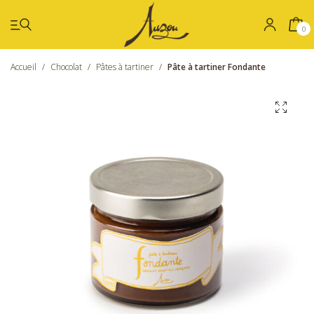
0
Accueil
/
Chocolat
/
Pâtes à tartiner
/
Pâte à tartiner Fondante
Été
Coffrets
Chocolat
Confiseries
Nos boutiques