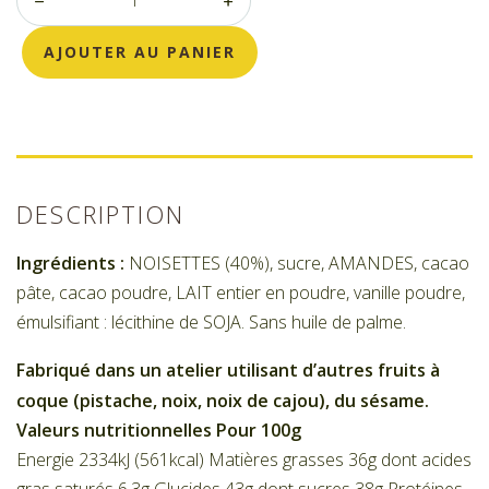
AJOUTER AU PANIER
DESCRIPTION
Ingrédients :
NOISETTES (40%), sucre, AMANDES, cacao
pâte, cacao poudre, LAIT entier en poudre, vanille poudre,
émulsifiant : lécithine de SOJA. Sans huile de palme.
Fabriqué dans un atelier utilisant d’autres fruits à
coque (pistache, noix, noix de cajou), du sésame.
Valeurs nutritionnelles Pour 100g
Energie 2334kJ (561kcal) Matières grasses 36g dont acides
gras saturés 6.3g Glucides 43g dont sucres 38g Protéines