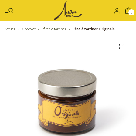
0
Accueil
/
Chocolat
/
Pâtes à tartiner
/
Pâte à tartiner Originale
Été
Coffrets
Chocolat
Confiseries
Nos boutiques