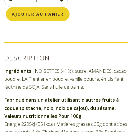
AJOUTER AU PANIER
DESCRIPTION
Ingrédients :
NOISETTES (41%), sucre, AMANDES, cacao
poudre, LAIT entier en poudre, vanille poudre, émulsifiant :
lécithine de SOJA. Sans huile de palme.
Fabriqué dans un atelier utilisant d’autres fruits à
coque (pistache, noix, noix de cajou), du sésame.
Valeurs nutritionnelles Pour 100g
Energie 2295kJ (551kcal) Matières grasses 35g dont acides
gras saturés 4.4g Glucides 41g dont sucres 38g Protéines