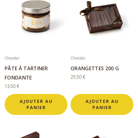
Chocolat
Chocolat
PÂTE À TARTINER
ORANGETTES 200 G
25,50
€
FONDANTE
13,50
€
AJOUTER AU
AJOUTER AU
PANIER
PANIER