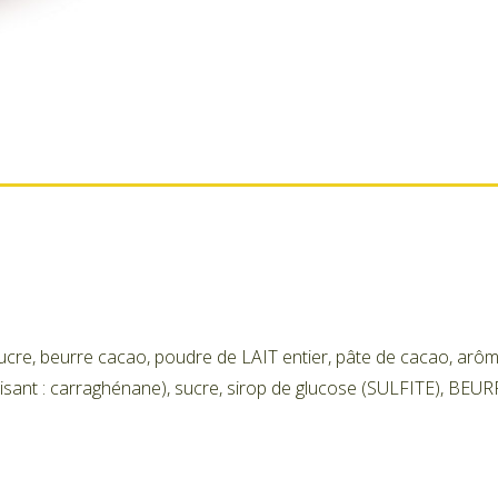
cre, beurre cacao, poudre de LAIT entier, pâte de cacao, arôme n
ant : carraghénane), sucre, sirop de glucose (SULFITE), BEURRE