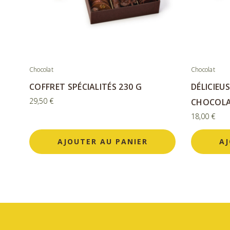
Chocolat
Chocolat
COFFRET SPÉCIALITÉS 230 G
DÉLICIEU
29,50
€
CHOCOL
18,00
€
AJOUTER AU PANIER
AJ