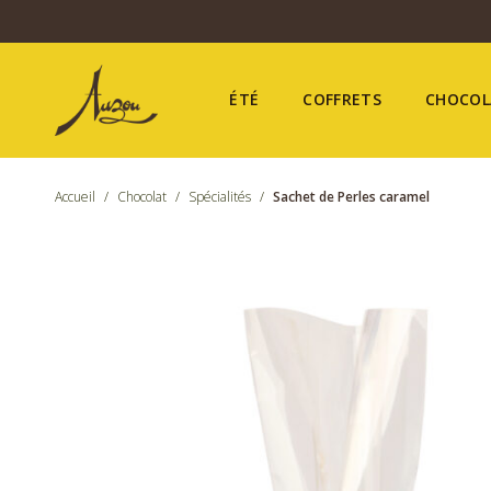
ÉTÉ
COFFRETS
CHOCOL
Accueil
/
Chocolat
/
Spécialités
/
Sachet de Perles caramel
Été
Coffrets
Chocolat
Confiseries
Nos boutiques