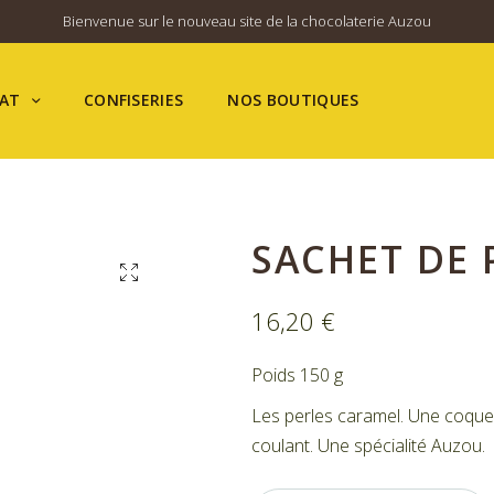
Bienvenue sur le nouveau site de la chocolaterie Auzou
AT
CONFISERIES
NOS BOUTIQUES
SACHET DE 
16,20
€
Poids 150 g
Les perles caramel. Une coque 
coulant. Une spécialité Auzou.