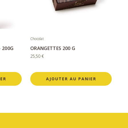
Chocolat
– 200G
ORANGETTES 200 G
25,50
€
IER
AJOUTER AU PANIER