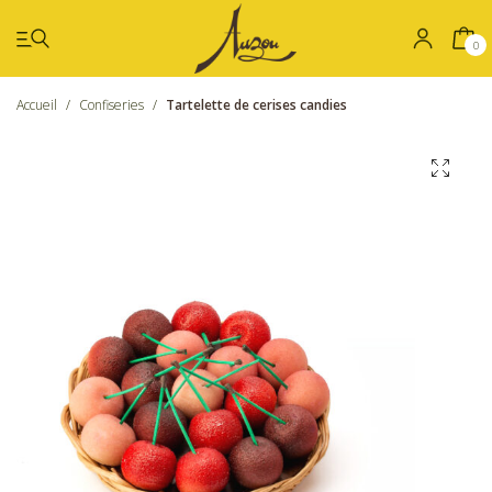
0
Accueil
/
Confiseries
/
Tartelette de cerises candies
Été
Coffrets
Chocolat
Confiseries
Nos boutiques