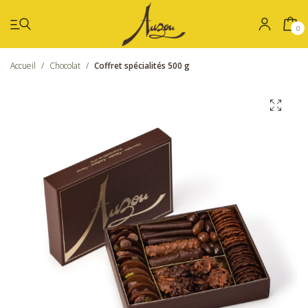
0
Accueil
/
Chocolat
/
Coffret spécialités 500 g
Été
Coffrets
Chocolat
Confiseries
Nos boutiques