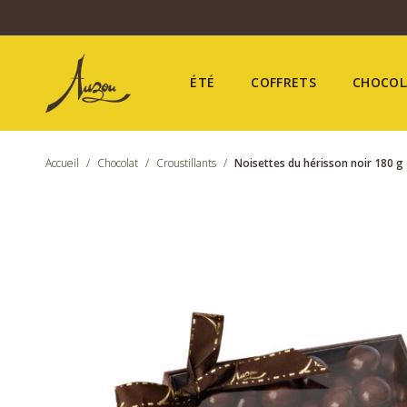
ÉTÉ
COFFRETS
CHOCOL
Accueil
/
Chocolat
/
Croustillants
/
Noisettes du hérisson noir 180 g
Été
Coffrets
Chocolat
Confiseries
Nos boutiques