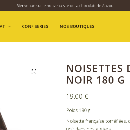
Bienvenue sur le nouveau site de la chocolaterie Auzou
AT
CONFISERIES
NOS BOUTIQUES
NOISETTES 
NOIR 180 G
19,00
€
Poids 180 g
Noisette française torréfiées
noir dans nos ateliers.