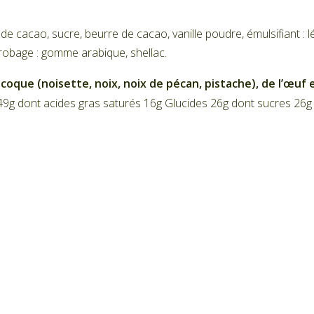
 cacao, sucre, beurre de cacao, vanille poudre, émulsifiant : 
robage : gomme arabique, shellac.
à coque (noisette, noix, noix de pécan, pistache), de l’œuf
49g dont acides gras saturés 16g Glucides 26g dont sucres 26g 