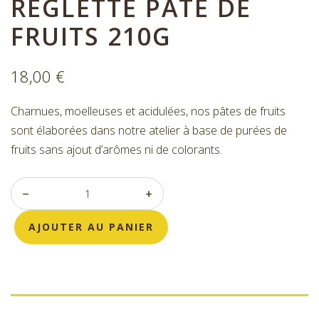
RÉGLETTE PÂTE DE
Nos bonbons de chocolat
Nous contacter
FRUITS 210G
Mon compte
Commandes
18,00
€
Charnues, moelleuses et acidulées, nos pâtes de fruits
sont élaborées dans notre atelier à base de purées de
fruits sans ajout d’arômes ni de colorants.
AJOUTER AU PANIER