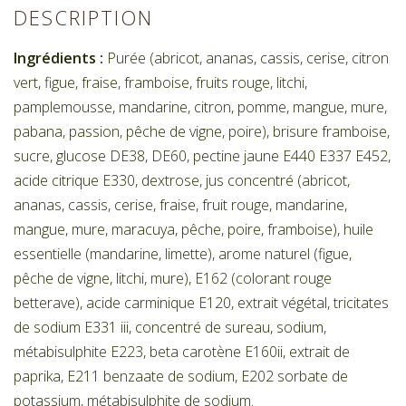
DESCRIPTION
Ingrédients :
Purée (abricot, ananas, cassis, cerise, citron
vert, figue, fraise, framboise, fruits rouge, litchi,
pamplemousse, mandarine, citron, pomme, mangue, mure,
pabana, passion, pêche de vigne, poire), brisure framboise,
sucre, glucose DE38, DE60, pectine jaune E440 E337 E452,
acide citrique E330, dextrose, jus concentré (abricot,
ananas, cassis, cerise, fraise, fruit rouge, mandarine,
mangue, mure, maracuya, pêche, poire, framboise), huile
essentielle (mandarine, limette), arome naturel (figue,
pêche de vigne, litchi, mure), E162 (colorant rouge
betterave), acide carminique E120, extrait végétal, tricitates
de sodium E331 iii, concentré de sureau, sodium,
métabisulphite E223, beta carotène E160ii, extrait de
paprika, E211 benzaate de sodium, E202 sorbate de
potassium, métabisulphite de sodium.