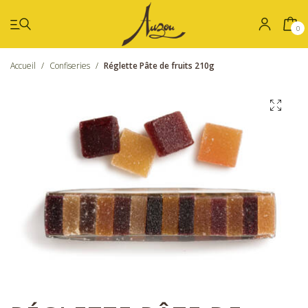
0
Accueil
/
Confiseries
/
Réglette Pâte de fruits 210g
Été
Coffrets
Chocolat
Confiseries
Nos boutiques