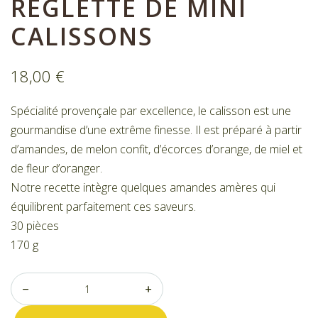
RÉGLETTE DE MINI
Nos bonbons de chocolat
Nous contacter
CALISSONS
Mon compte
Commandes
18,00
€
Spécialité provençale par excellence, le calisson est une
gourmandise d’une extrême finesse. Il est préparé à partir
d’amandes, de melon confit, d’écorces d’orange, de miel et
de fleur d’oranger.
Notre recette intègre quelques amandes amères qui
équilibrent parfaitement ces saveurs.
30 pièces
170 g