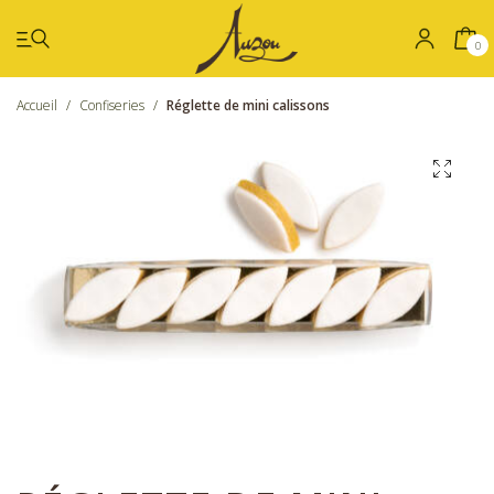
0
Accueil
/
Confiseries
/
Réglette de mini calissons
Été
Coffrets
Chocolat
Confiseries
Nos boutiques