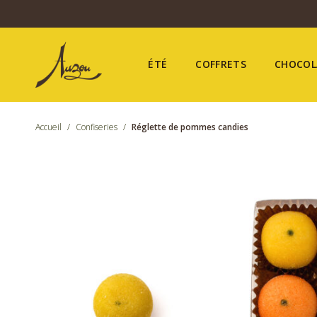
ÉTÉ
COFFRETS
CHOCOL
Accueil
/
Confiseries
/
Réglette de pommes candies
Été
Coffrets
Chocolat
Confiseries
Nos boutiques