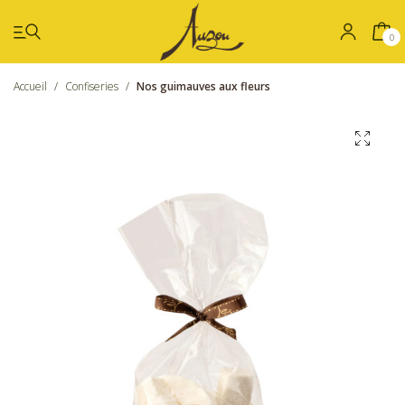
0
Accueil
/
Confiseries
/
Nos guimauves aux fleurs
Été
Coffrets
Chocolat
Confiseries
Nos boutiques