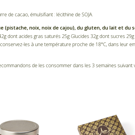
e de cacao, émulsifiant : lécithine de SOJA.
e (pistache, noix, noix de cajou), du gluten, du lait et du
2g dont acides gras saturés 25g Glucides 32g dont sucres 29g 
onservez-les à une température proche de 18°C, dans leur emballag
s recommandons de les consommer dans les 3 semaines suivant v