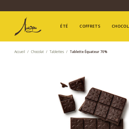
ÉTÉ
COFFRETS
CHOCOL
Accueil
/
Chocolat
/
Tablettes
/
Tablette Équateur 70%
Été
Coffrets
Chocolat
Confiseries
Nos boutiques