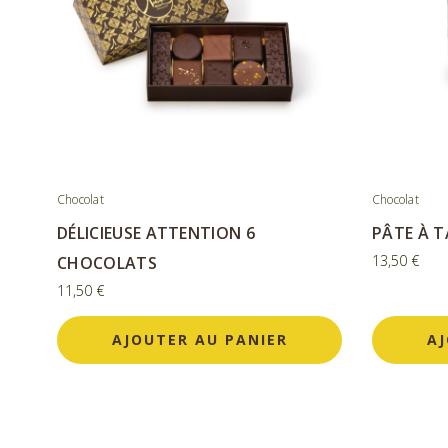
Chocolat
Chocolat
DÉLICIEUSE ATTENTION 6
PÂTE À T
13,50
€
CHOCOLATS
11,50
€
AJOUTER AU PANIER
AJ