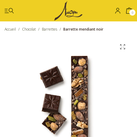
0
Accueil
/
Chocolat
/
Barrettes
/
Barrette mendiant noir
Été
Coffrets
Chocolat
Confiseries
Nos boutiques