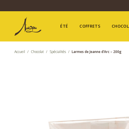
ÉTÉ
COFFRETS
CHOCOL
Accueil
/
Chocolat
/
Spécialités
/
Larmes de Jeanne d’Arc – 200g
Été
Coffrets
Chocolat
Confiseries
Nos boutiques