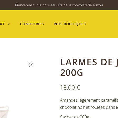
Bienvenue sur le nouveau site de la chocolaterie Auzou
AT
CONFISERIES
NOS BOUTIQUES
LARMES DE 
200G
18,00
€
Amandes légèrement caramélis
chocolat noir et roulées dans l
Sachet de 200g.