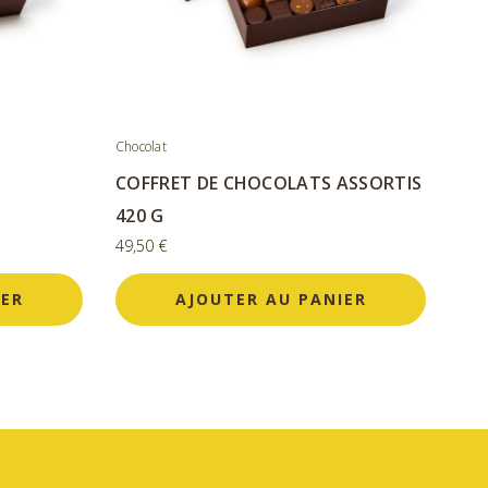
Chocolat
COFFRET DE CHOCOLATS ASSORTIS
420 G
49,50
€
IER
AJOUTER AU PANIER