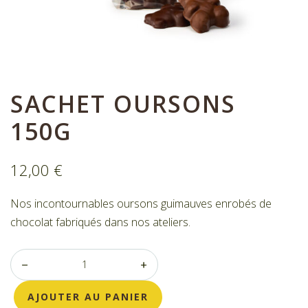
Nos bonbons de chocolat
Nous contacter
Mon compte
Commandes
SACHET OURSONS
150G
12,00
€
Nos incontournables oursons guimauves enrobés de
chocolat fabriqués dans nos ateliers.
AJOUTER AU PANIER