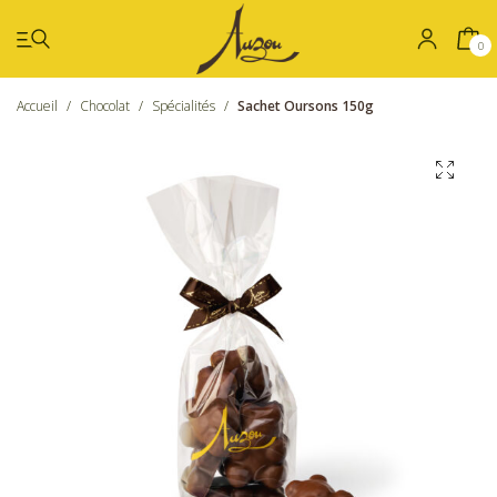
0
Accueil
/
Chocolat
/
Spécialités
/
Sachet Oursons 150g
Été
Coffrets
Chocolat
Confiseries
Nos boutiques